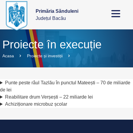
Primăria Sănduleni
Județul Bacău
Proiecte în execuție
Acasa
Proiecte și investiții
Punte peste râul Tazlău în punctul Mateești – 70 de miliarde
de lei
Reabilitare drum Verșești – 22 miliarde lei
Achiziționare microbuz școlar