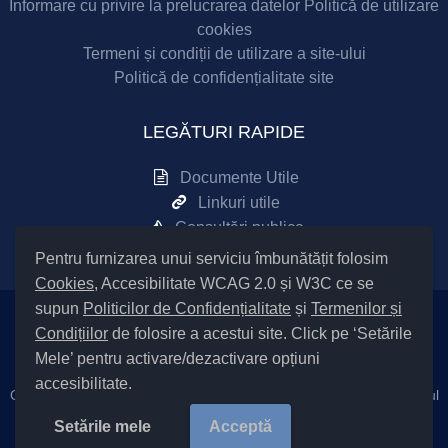
Informare cu privire la prelucrarea datelor
Politică de utilizare
cookies
Termeni și condiții de utilizare a site-ului
Politică de confidențialitate site
LEGĂTURI RAPIDE
Documente Utile
Linkuri utile
Consultări publice
Pentru furnizarea unui serviciu îmbunătățit folosim
Cookies
, Accesibilitate WCAG 2.0 și W3C ce se
supun
Politicilor de Confidențialitate
și
Termenilor și
Condițiilor
de folosire a acestui site. Click pe ‘Setările
Setări Cookies și Accesibilitate
Mele’ pentru activare/dezactivare opțiuni
accesibilitate.
Cod Județ 4 / Județul Bacău / Tipul UAT – 14 – C – Comună / Codul
SIRUTA al Unității Administrativ Teritoriale COMUNA Sănduleni
Setările mele
Acceptă
25148 / |
Site Vechi