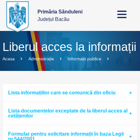
Primăria Sănduleni
Județul Bacău
Liberul acces la informații
Acasa
Administrație
Informații publice
Lista informațiilor care se comunică din oficiu
Lista documentelor exceptate de la liberul acces al
cetățenilor
Formular pentru solicitare informații în baza Legii
nr.544/2001