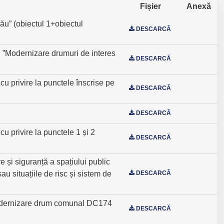
Fișier
Anexă
ău” (obiectul 1+obiectul
DESCARCĂ
ii ”Modernizare drumuri de interes
DESCARCĂ
 privire la punctele înscrise pe
DESCARCĂ
DESCARCĂ
 privire la punctele 1 și 2
DESCARCĂ
e și siguranță a spațiului public
u situațiile de risc și sistem de
DESCARCĂ
 ”Modernizare drum comunal DC174
DESCARCĂ