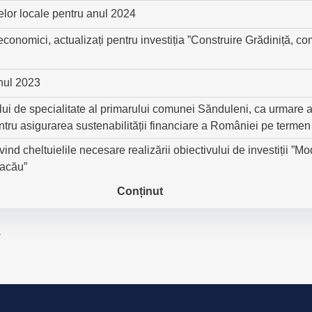
axelor locale pentru anul 2024
-economici, actualizați pentru investiția ”Construire Grădiniță
anul 2023
lui de specialitate al primarului comunei Sănduleni, ca urmare a
ntru asigurarea sustenabilității financiare a României pe termen
vind cheltuielile necesare realizării obiectivului de investiții
Bacău”
Conținut
→