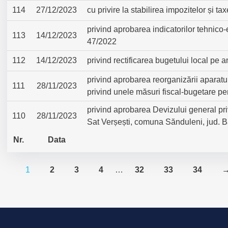
114
27/12/2023
cu privire la stabilirea impozitelor și t
privind aprobarea indicatorilor tehnico
113
14/12/2023
47/2022
112
14/12/2023
privind rectificarea bugetului local pe 
privind aprobarea reorganizării aparatu
111
28/11/2023
privind unele măsuri fiscal-bugetare pe
privind aprobarea Devizului general pri
110
28/11/2023
Sat Verșești, comuna Sănduleni, jud. 
Nr.
Data
1
2
3
4
…
32
33
34