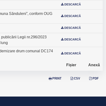
DESCARCĂ
, comuna Sănduleni”, conform OUG
DESCARCĂ
DESCARCĂ
 publicării Legii nr.296/2023
DESCARCĂ
 lung
 ”Modernizare drum comunal DC174
DESCARCĂ
Fișier
Anexă
PRINT
CSV
PDF