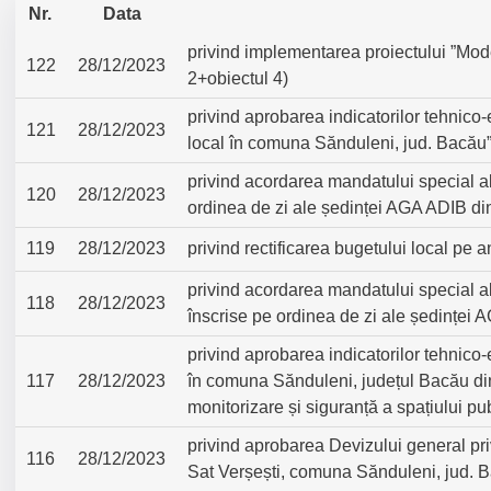
Nr.
Data
privind implementarea proiectului ”Mod
122
28/12/2023
2+obiectul 4)
privind aprobarea indicatorilor tehnico-
121
28/12/2023
local în comuna Sănduleni, jud. Bacău
privind acordarea mandatului special a
120
28/12/2023
ordinea de zi ale ședinței AGA ADIB di
119
28/12/2023
privind rectificarea bugetului local pe 
privind acordarea mandatului special a
118
28/12/2023
înscrise pe ordinea de zi ale ședinței
privind aprobarea indicatorilor tehnico-
117
28/12/2023
în comuna Sănduleni, județul Bacău din c
monitorizare și siguranță a spațiului p
privind aprobarea Devizului general pri
116
28/12/2023
Sat Verșești, comuna Sănduleni, jud. 