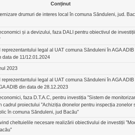
Conținut
ernizare drumuri de interes local în comuna Sănduleni, jud. Bac
economici și a devizului, faza DALI pentru obiectivul de investiț
”
l reprezentantului legal al UAT comuna Sănduleni în AGA ADIB cu
n data de 11/12.01.2024
anul 2023
l reprezentantului legal al UAT comuna Sănduleni în AGA ADIB cu
 AGA ADIB din data de 28.12.2023
economici, faza D.T.A.C, pentru investiția ”Sistem de monitorizar
adrul proiectului ”Achiziția dronelor pentru inspecția zonelor sa
ublic în comuna Sănduleni, jud Bacău”
vind cheltuielile necesare realizării obiectivului de investiții
Bacău”