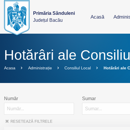
Primăria Sănduleni
Acasă
Adminis
Județul Bacău
Hotărâri ale Consiliu
Acasa
Administrație
Consiliul Local
Hotărâri ale C
Număr
Sumar
RESETEAZĂ FILTRELE