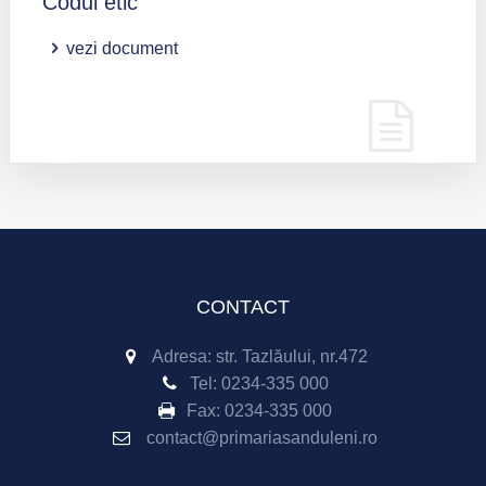
Codul etic
vezi document
CONTACT
Adresa: str. Tazlăului, nr.472
Tel:
0234-335 000
Fax:
0234-335 000
contact@primariasanduleni.ro