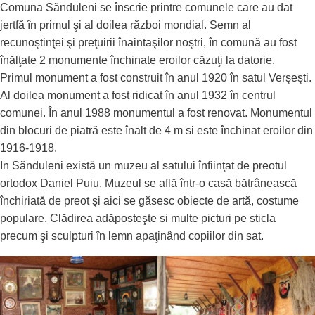
Comuna Sănduleni se înscrie printre comunele care au dat
jertfă în primul şi al doilea război mondial. Semn al
recunoştinţei şi preţuirii înaintaşilor noştri, în comună au fost
înălţate 2 monumente închinate eroilor căzuţi la datorie.
Primul monument a fost construit în anul 1920 în satul Verşeşti.
Al doilea monument a fost ridicat în anul 1932 în centrul
comunei. În anul 1988 monumentul a fost renovat. Monumentul
din blocuri de piatră este înalt de 4 m si este închinat eroilor din
1916-1918.
In Sănduleni există un muzeu al satului înfiinţat de preotul
ortodox Daniel Puiu. Muzeul se află într-o casă bătrânească
închiriată de preot şi aici se găsesc obiecte de artă, costume
populare. Clădirea adăposteşte si multe picturi pe sticla
precum şi sculpturi în lemn apaţinând copiilor din sat.