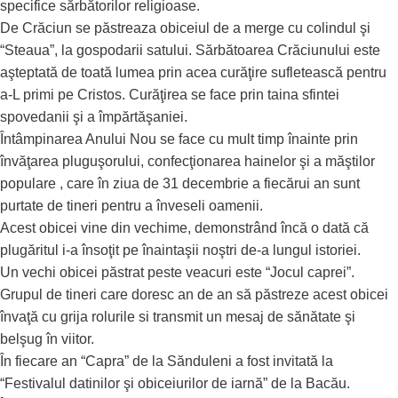
specifice sărbătorilor religioase.
De Crăciun se păstreaza obiceiul de a merge cu colindul şi
“Steaua”, la gospodarii satului. Sărbătoarea Crăciunului este
aşteptată de toată lumea prin acea curăţire sufletească pentru
a-L primi pe Cristos. Curăţirea se face prin taina sfintei
spovedanii şi a împărtăşaniei.
Întâmpinarea Anului Nou se face cu mult timp înainte prin
învăţarea pluguşorului, confecţionarea hainelor şi a măştilor
populare , care în ziua de 31 decembrie a fiecărui an sunt
purtate de tineri pentru a înveseli oamenii.
Acest obicei vine din vechime, demonstrând încă o dată că
plugăritul i-a însoţit pe înaintaşii noştri de-a lungul istoriei.
Un vechi obicei păstrat peste veacuri este “Jocul caprei”.
Grupul de tineri care doresc an de an să păstreze acest obicei
învaţă cu grija rolurile si transmit un mesaj de sănătate şi
belşug în viitor.
În fiecare an “Capra” de la Sănduleni a fost invitată la
“Festivalul datinilor şi obiceiurilor de iarnă” de la Bacău.