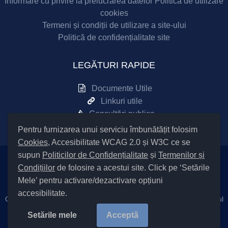
Informare cu privire la prelucrarea datelor
Politică de utilizare
cookies
Termeni și condiții de utilizare a site-ului
Politică de confidențialitate site
LEGĂTURI RAPIDE
Documente Utile
Linkuri utile
Consultări publice
Pentru furnizarea unui serviciu îmbunătățit folosim
Cookies
, Accesibilitate WCAG 2.0 și W3C ce se
supun
Politicilor de Confidențialitate
și
Termenilor și
Condițiilor
de folosire a acestui site. Click pe ‘Setările
Setări Cookies și Accesibilitate
Mele’ pentru activare/dezactivare opțiuni
accesibilitate.
Cod Județ 4 / Județul Bacău / Tipul UAT – 14 – C – Comună / Codul
SIRUTA al Unității Administrativ Teritoriale COMUNA Sănduleni
Setările mele
Acceptă
25148 / |
Site Vechi