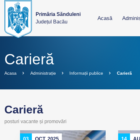
Primăria Sănduleni
Acasă
Adminis
Județul Bacău
Carieră
Acasa
Administrație
Informații publice
Carieră
Carieră
posturi vacante și promovări
03
OCT. 2025
14
AU