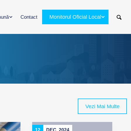
Monitorul Oficial Local
ună
Contact
Vezi Mai Multe
12
DEC. 2024
1