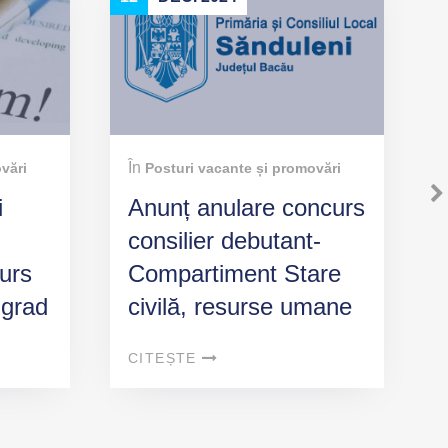
În
vări
Posturi vacante și promovări
i
Anunț anulare concurs
consilier debutant-
urs
Compartiment Stare
 grad
civilă, resurse umane
CITEȘTE
are
mane