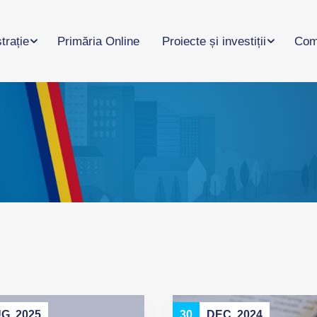
trație
Primăria Online
Proiecte și investiții
Com
G. 2025
30
DEC. 2024