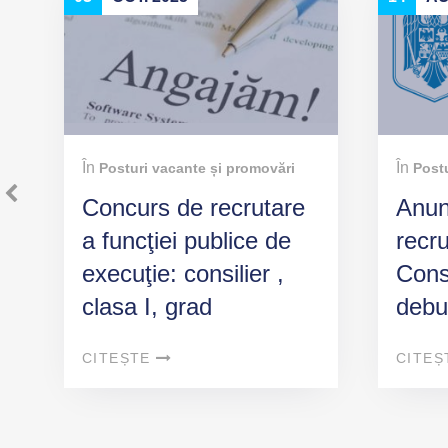
În
În
Posturi vacante și promovări
Postu
Concurs de recrutare
Anun
a funcţiei publice de
recr
execuţie: consilier ,
Consi
clasa I, grad
debu
profesional debutant,
Comp
CITEȘTE
CITEȘ
în cadrul
pe p
”Compartimentul
funci
Agricol”