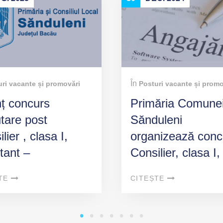
În
ri vacante și promovări
Posturi vacante și promo
ț concurs
Primăria Comune
utare post
Sănduleni
lier , clasa I,
organizează conc
tant –
Consilier, clasa I,
artiment Agricol-
debutant-
TE
CITEȘTE
robleme de fond
Compartiment St
ar
civilă, resurse u