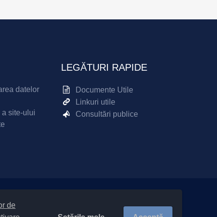
LEGĂTURI RAPIDE
area datelor
Documente Utile
Linkuri utile
 a site-ului
Consultări publice
te
lor de