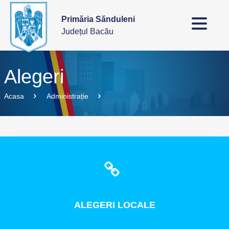
Primăria Sănduleni
Județul Bacău
Alegeri
Acasa
Administrație
ALEGERI
LOCALE