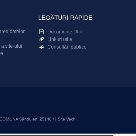
LEGĂTURI RAPIDE
area datelor
Documente Utile
Linkuri utile
 a site-ului
Consultări publice
te
ale COMUNA Sănduleni 25148 / |
Site Vechi