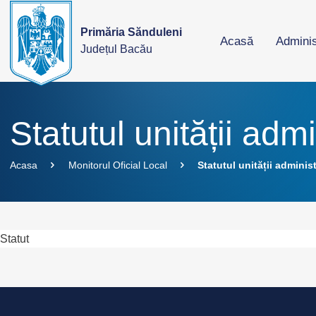
Primăria Sănduleni
Acasă
Adminis
Județul Bacău
Statutul unității admi
Acasa
Monitorul Oficial Local
Statutul unității administ
Statut