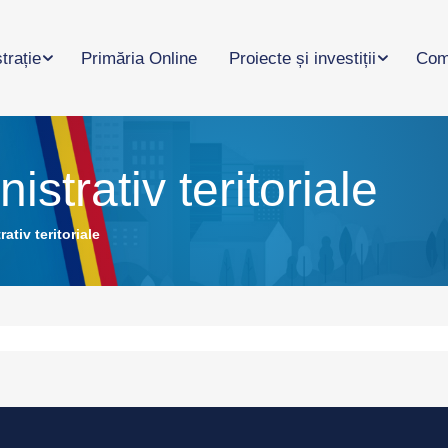
trație
Primăria Online
Proiecte și investiții
Com
nistrativ teritoriale
rativ teritoriale