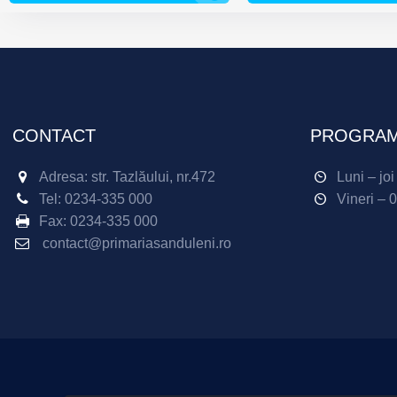
CONTACT
PROGRAM
Adresa: str. Tazlăului, nr.472
Luni – jo
Tel:
0234-335 000
Vineri – 
Fax:
0234-335 000
contact@primariasanduleni.ro