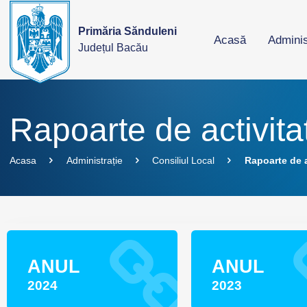
Primăria Sănduleni
Acasă
Adminis
Județul Bacău
Rapoarte de activita
Acasa
Administrație
Consiliul Local
Rapoarte de a
ANUL
ANUL
2024
2023