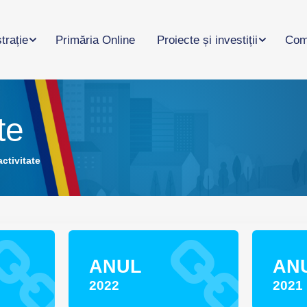
trație
Primăria Online
Proiecte și investiții
Com
te
ctivitate
ANUL
AN
2022
2021